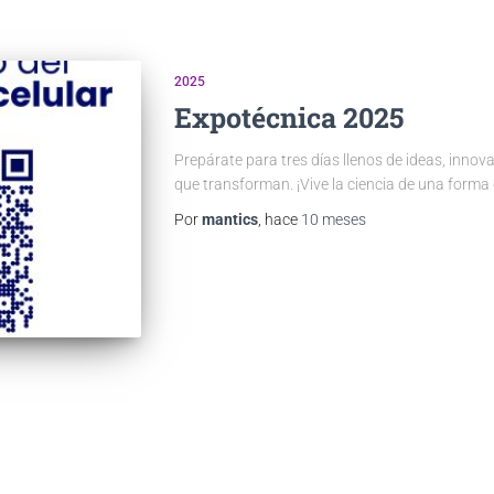
2025
Expotécnica 2025
Prepárate para tres días llenos de ideas, innov
que transforman. ¡Vive la ciencia de una forma 
Por
mantics
, hace
10 meses