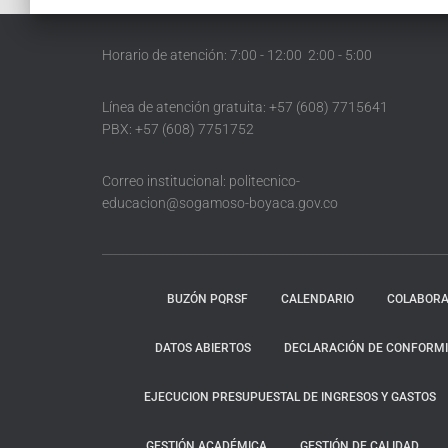
Horario de atención: 7:00 - 12:00 2:00 - 5:00
Línea de atención gratuita: +57 (608) 7715641
PBX: +57 (608) 7751752
Correo institucional: politecnico-
educacion@sogamoso-boyaca.gov.co
BUZÓN PQRSF
CALENDARIO
COLABORA
DATOS ABIERTOS
DECLARACIÓN DE CONFORMID
EJECUCION PRESUPUESTAL DE INGRESOS Y GASTOS
GESTIÓN ACADÉMICA
GESTIÓN DE CALIDAD