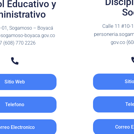
Discipl
l Educativo y
So
inistrativo
Calle 11 #10-
8-01, Sogamoso – Boyacá
personeria.soga
sogamoso-boyaca.gov.co
gov.co (60
7 (608) 770 2226
Siti
Sitio Web
Tel
Telefono
Correo E
rreo Electronico