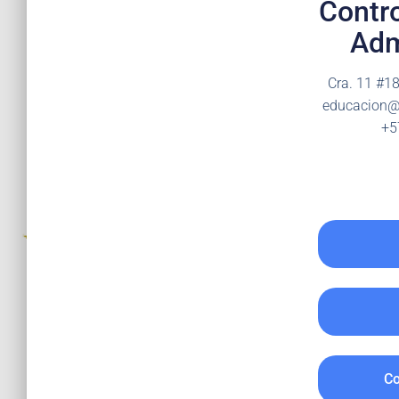
Contro
Adm
Cra. 11 #1
educacion@
+5
Co