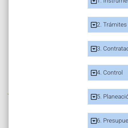
1. Instrume
2. Trámites 
3. Contrata
4. Control
5. Planeaci
6. Presupu