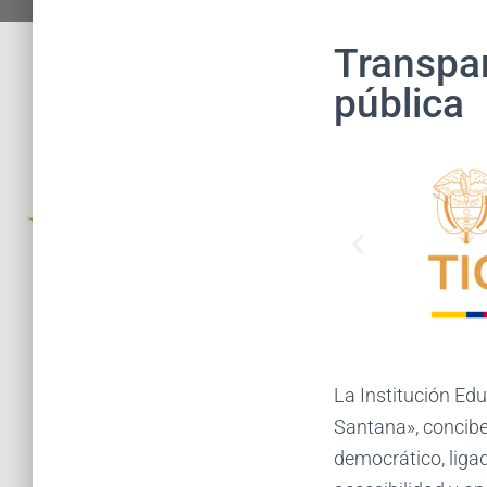
Transpar
pública
La
Institución Ed
Santana»
, concib
democrático, ligad