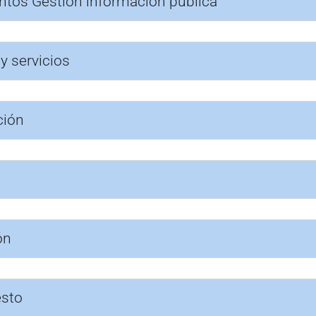
ntos Gestión información pública
y servicios
ción
ón
esto