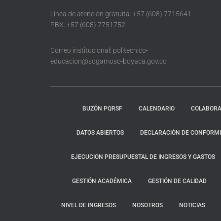
Línea de atención gratuita: +57 (608) 7715641
PBX: +57 (608) 7751752
Correo institucional: politecnico-
educacion@sogamoso-boyaca.gov.co
BUZÓN PQRSF
CALENDARIO
COLABORA
DATOS ABIERTOS
DECLARACIÓN DE CONFORMID
EJECUCION PRESUPUESTAL DE INGRESOS Y GASTOS
GESTIÓN ACADÉMICA
GESTIÓN DE CALIDAD
NIVEL DE INGRESOS
NOSOTROS
NOTICIAS