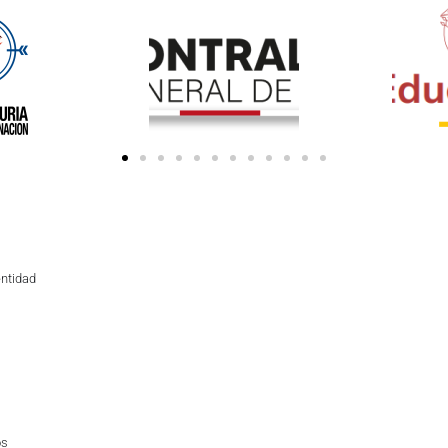
entidad
os