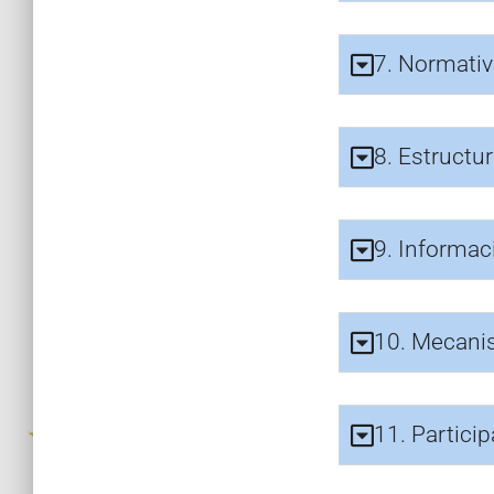
7. Normativ
8. Estructu
9. Informac
10. Mecani
11. Particip