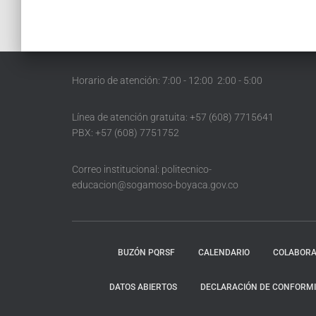
Horario de atención: 7:00 - 12:00 2:00 - 5:00
Línea de atención gratuita: +57 (608) 7715641
PBX: +57 (608) 7751752
Correo institucional: politecnico-
educacion@sogamoso-boyaca.gov.co
BUZÓN PQRSF
CALENDARIO
COLABORA
DATOS ABIERTOS
DECLARACIÓN DE CONFORMID