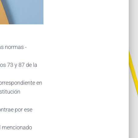
as normas -
os 73 y 87 de la
correspondiente en
stitución
ontrae por ese
el mencionado