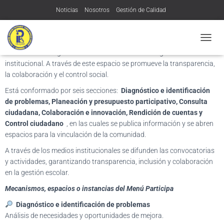
Noticias
Nosotros
Gestión de Calidad
El Menú Participa es el espacio de la Institución Educativa Politécnico
Transparencia y acceso a la información pública
Contratación:
“Álvaro González Santana”que permite a la comunidad educativa y a
C
Contacto
MÁS
la ciudadanía en general conocer e intervenir en la gestión
A
institucional. A través de este espacio se promueve la transparencia,
M
B
la colaboración y el control social.
I
Está conformado por seis secciones:
Diagnóstico e identificación
A
de problemas, Planeación y presupuesto participativo, Consulta
R
M
ciudadana, Colaboración e innovación, Rendición de cuentas y
O
Control ciudadano
, en las cuales se publica información y se abren
D
espacios para la vinculación de la comunidad.
O
D
A través de los medios institucionales se difunden las convocatorias
E
y actividades, garantizando transparencia, inclusión y colaboración
N
en la gestión escolar.
A
V
Mecanismos, espacios o instancias del Menú Participa
E
Diagnóstico e identificación de problemas
G
Análisis de necesidades y oportunidades de mejora.
A