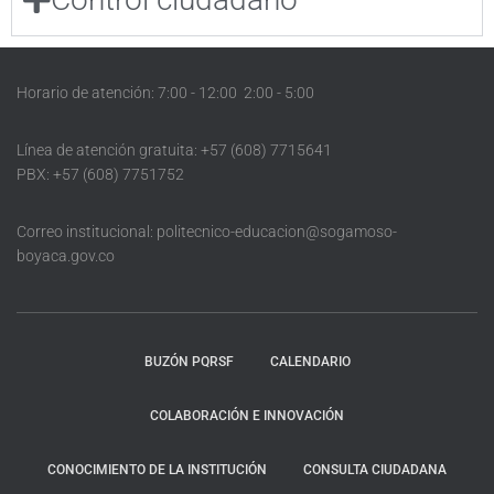
Horario de atención: 7:00 - 12:00 2:00 - 5:00
Línea de atención gratuita: +57 (608) 7715641
PBX: +57 (608) 7751752
Correo institucional: politecnico-educacion@sogamoso-
boyaca.gov.co
BUZÓN PQRSF
CALENDARIO
COLABORACIÓN E INNOVACIÓN
CONOCIMIENTO DE LA INSTITUCIÓN
CONSULTA CIUDADANA