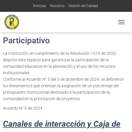
Noticias
Nosotros
Gestión de Calidad
Transparencia y acceso a la información pública
Contratación:
Planeación y Presupuesto
C
Contacto
MÁS
A
Participativo
M
B
I
La Institución, en cumplimiento de la Resolución 1519 de 2020,
A
dispone este espacio para garantizar la participación de la
R
M
comunidad educativa en la planeación y el uso de los recursos
O
institucionales.
D
Conforme al Acuerdo N° 5 del 3 de diciembre de 2024, se definieron
O
los lineamientos que orientan la asignación de un porcentaje del
D
presupuesto institucional destinado a la participación de la
E
comunidad en la priorización de proyectos.
N
A
Acuerdo N° 5 de 2024
V
E
Canales de interacción y Caja de
G
A