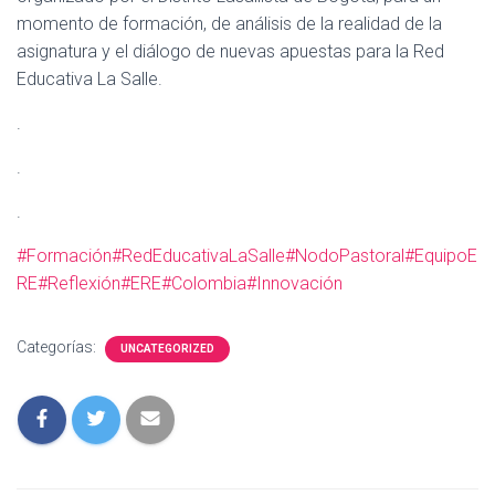
C
momento de formación, de análisis de la realidad de la
I
Ó
asignatura y el diálogo de nuevas apuestas para la Red
N
Educativa La Salle.
.
.
.
#Formación
#RedEducativaLaSalle
#NodoPastoral
#EquipoE
RE
#Reflexión
#ERE
#Colombia
#Innovación
Categorías:
UNCATEGORIZED