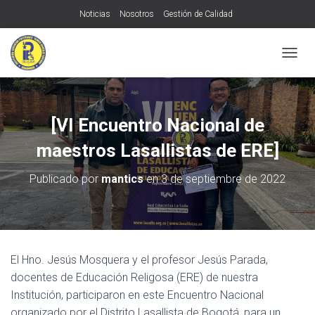
Noticias
Nosotros
Gestión de Calidad
Transparencia y acceso a la información pública
Contratación:
C
Contacto
MÁS
A
M
B
I
[VI Encuentro Nacional de
A
R
maestros Lasallistas de ERE]
M
O
Publicado por
mantics
en
3 de septiembre de 2022
D
O
D
E
N
A
El Hno. Jesús Mosquera y el profesor Jesús Parada,
V
docentes de Educación Religosa (ERE) de nuestra
E
G
Institución, participaron en este Encuentro Nacional
A
organizado por el Distrito Lasallista de Bogotá, para un